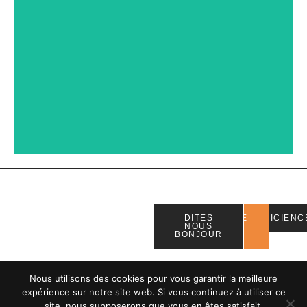
Commercial
Commercial
l'intendance
Auchan
Auchan
Ausho
Centre
L'ilo
Aushopping
Roncq-
Ville
Epina
Tourcoing
Louvroil
de
sur-
Maubeuge
Seine
DITES
FAIRE
EFFICIENC
NOUS
UN
BONJOUR
DON
Nous utilisons des cookies pour vous garantir la meilleure
expérience sur notre site web. Si vous continuez à utiliser ce
©2023
site, nous supposerons que vous en êtes satisfait.