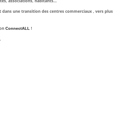
vités, associations, habitants…
nt dans une transition des centres commerciaux , vers plus
ion
!
ConnectALL
.