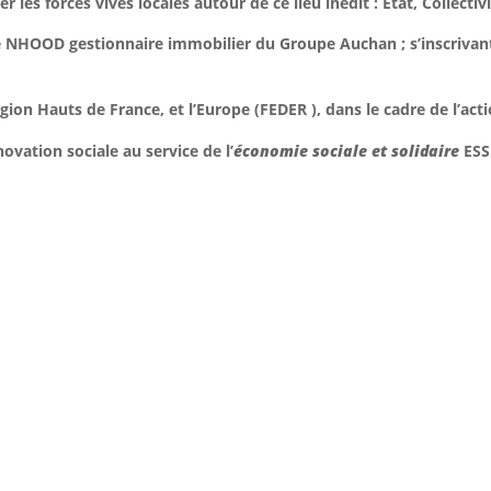
r les forces vives locales autour de ce lieu inédit : Etat, Collecti
prise NHOOD gestionnaire immobilier du Groupe Auchan ; s’inscriva
on Hauts de France, et l’Europe (FEDER ), dans le cadre de l’act
ovation sociale au service de l’
économie sociale et solidaire
ESS