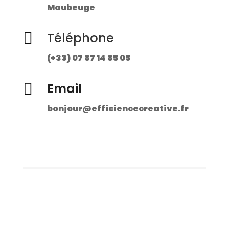
Maubeuge

Téléphone
(+33) 07 87 14 85 05

Email
bonjour@efficiencecreative.fr
| Dites nous bonjour