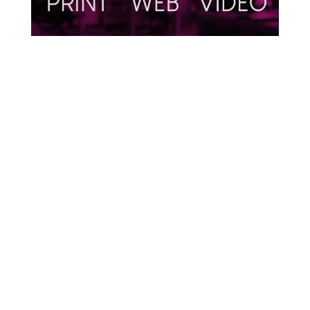
Nos créas / print
Nos créas / web