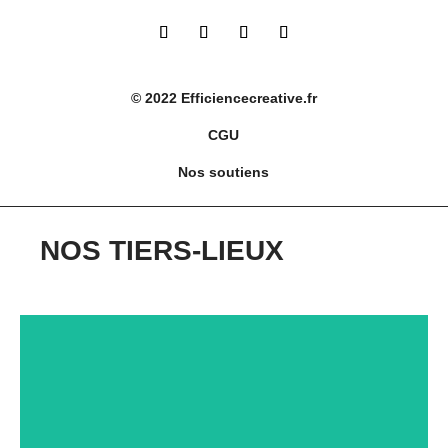
© 2022 Efficiencecreative.fr
CGU
Nos soutiens
NOS TIERS-LIEUX
Centre
5
Commer
rue
Centre
Centre
Aucha
de
Commercial