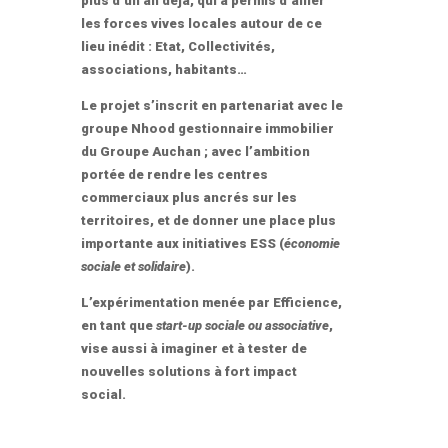
plus d’un an déjà, qui a permis d’allier
les forces vives locales autour de ce
lieu inédit : Etat, Collectivités,
associations, habitants…
Le projet s’inscrit en partenariat avec le
groupe Nhood gestionnaire immobilier
du Groupe Auchan ; avec l’ambition
portée de rendre les centres
commerciaux plus ancrés sur les
territoires, et de donner une place plus
importante aux initiatives ESS (
économie
sociale et solidaire
).
L’expérimentation menée par Efficience,
en tant que
start-up sociale ou associative
,
vise aussi à imaginer et à tester de
nouvelles solutions à fort impact
social.