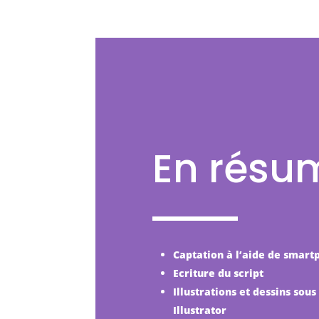
En résu
Captation à l’aide de smart
Ecriture du script
Illustrations et dessins sous
Illustrator