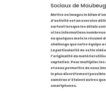
Sociaux de Maubeug
Mettre en images le bilan d’u
d’activité est un exercice déli
surtout lorsque les délais son
et les informations nombreuse
en quelques mots le résumé d
challenge que notre équipe a 
La particularité de cette vidéo
l’originalité du matériel utilis
captation. Pour multiplier les
et nous permettre de nous i
le plus discrètement possible,
caméras n’étaient autres que
smartphones.