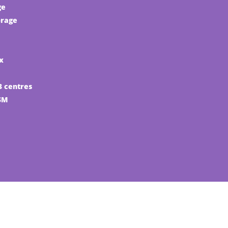
ge
brage
x
3 centres
SM