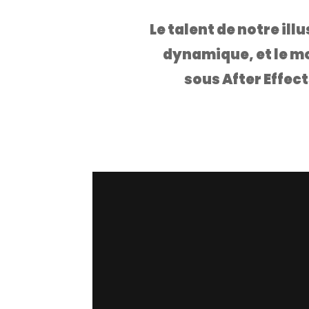
Le talent de notre il
dynamique, et le m
sous After Effec