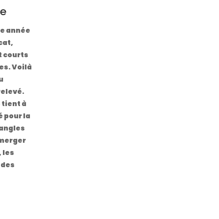
e
ne année
cat,
t courts
s. Voilà
u
relevé.
 tient à
é pour la
 angles
mmerger
 les
 des